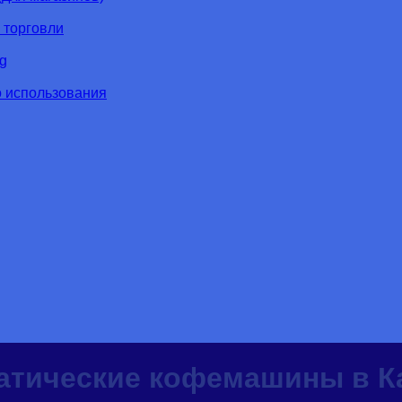
 торговли
g
о использования
атические кофемашины в К