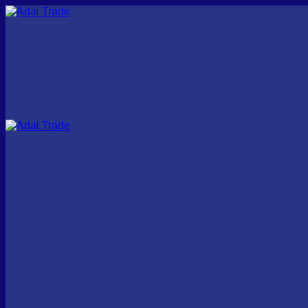
Перейти
к
контенту