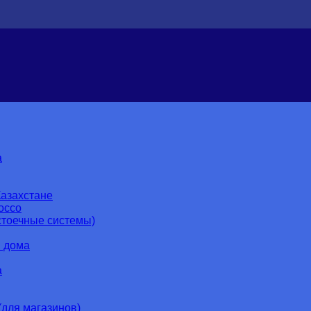
a
азахстане
occo
тоечные системы)
 дома
а
для магазинов)