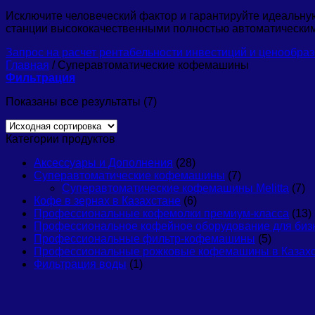
Исключите человеческий фактор и гарантируйте идеальну
станции высококачественными полностью автоматическим
Запрос на расчет рентабельности инвестиций и ценообраз
Главная
/
Суперавтоматические кофемашины
Фильтрация
Показаны все результаты (7)
Категории продуктов
Аксессуары и Дополнения
(28)
Суперавтоматические кофемашины
(7)
Суперавтоматические кофемашины Melitta
(7)
Кофе в зернах в Казахстане
(6)
Профессиональные кофемолки премиум-класса
(13)
Профессиональное кофейное оборудование для бизн
Профессиональные фильтр-кофемашины
(5)
Профессиональные рожковые кофемашины в Казах
Фильтрация воды
(1)