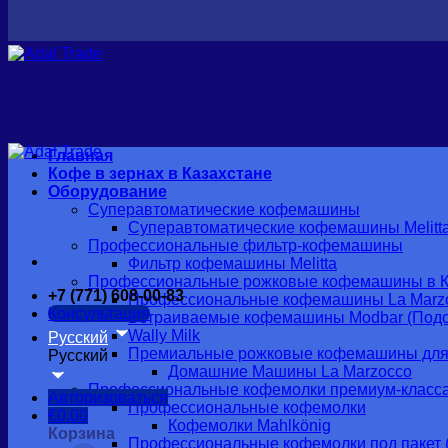
Главная
Кофе в зернах в Казахстане
Оборудование
Суперавтоматические кофемашины
Суперавтоматические кофемашины Melitt
Профессиональные фильтр-кофемашины
Фильтр кофемашины Melitta
Профессиональные рожковые кофемашины в К
+7 (771) 608-00-83
Профессиональные кофемашины La Marz
Консультация
Встраиваемые кофемашины Modbar (Подс
Wally Milk
Русский
Премиальные рожковые кофемашины для
Русский
Домашние Машины La Marzocco
Профессиональные кофемолки премиум-класс
Авторизоваться
Профессиональные кофемолки
€
0.00
Кофемолки Mahlkönig
Корзина
Профессиональные кофемолки под пакет (