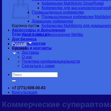
Кофемолки Mahlkönig Shop/Retail
Кофемолки для магазинов/розничной
Промышленные кофемолки
Промышленные кофемолки Mahlköni
Домашние кофемолки
Корзина пуста.
Кофемолки Mahlkönig для домашнег
Аксессуары и Дополнения
Вернуться в магазин
Аксессуары и дополнения Melitta
Для бизнеса
Центр экспертов
Русский
Справка и контакты
Русский
Доставка
О нас
Политика конфиденциальности
Связаться с нами
Искать:
+7 (771) 608-00-83
Консультация
Коммерческие суперавтом