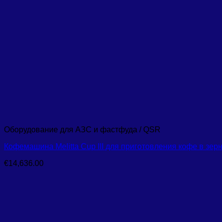
Оборудование для АЗС и фастфуда / QSR
Кофемашина Melitta Cup III для приготовления кофе в зер
€
14,636.00