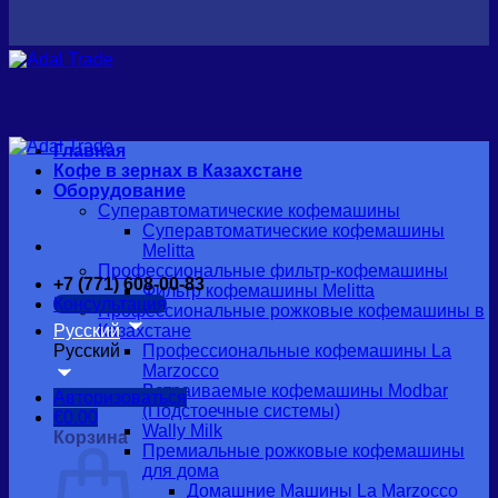
Главная
Кофе в зернах в Казахстане
Оборудование
Суперавтоматические кофемашины
Суперавтоматические кофемашины
Melitta
Профессиональные фильтр-кофемашины
+7 (771) 608-00-83
Фильтр кофемашины Melitta
Консультация
Профессиональные рожковые кофемашины в
Русский
Казахстане
Русский
Профессиональные кофемашины La
Marzocco
Встраиваемые кофемашины Modbar
Авторизоваться
(Подстоечные системы)
€
0.00
Wally Milk
Корзина
Премиальные рожковые кофемашины
для дома
Домашние Машины La Marzocco