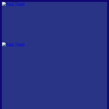
Перейти
к
контенту